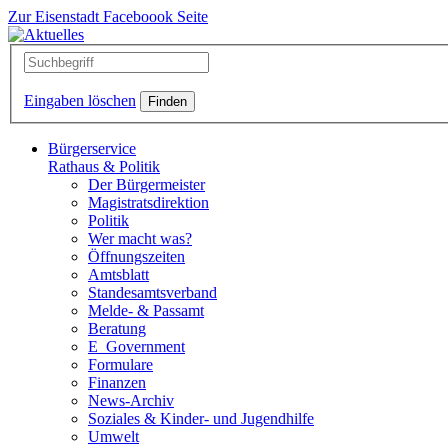
Zur Eisenstadt Faceboook Seite
Eingaben löschen
Bürgerservice
Rathaus & Politik
Der Bürgermeister
Magistratsdirektion
Politik
Wer macht was?
Öffnungszeiten
Amtsblatt
Standesamtsverband
Melde- & Passamt
Beratung
E_Government
Formulare
Finanzen
News-Archiv
Soziales & Kinder- und Jugendhilfe
Umwelt