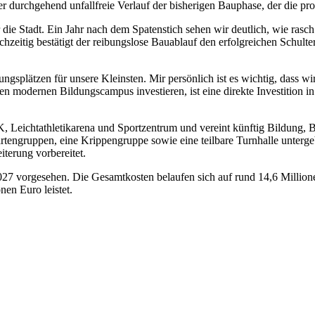
 durchgehend unfallfreie Verlauf der bisherigen Bauphase, der die prof
 die Stadt. Ein Jahr nach dem Spatenstich sehen wir deutlich, wie rasc
hzeitig bestätigt der reibungslose Bauablauf den erfolgreichen Schulte
dungsplätzen für unsere Kleinsten. Mir persönlich ist es wichtig, dass 
sen modernen Bildungscampus investieren, ist eine direkte Investition 
 Leichtathletikarena und Sportzentrum und vereint künftig Bildung, 
rtengruppen, eine Krippengruppe sowie eine teilbare Turnhalle unterge
iterung vorbereitet.
2027 vorgesehen. Die Gesamtkosten belaufen sich auf rund 14,6 Milli
en Euro leistet.