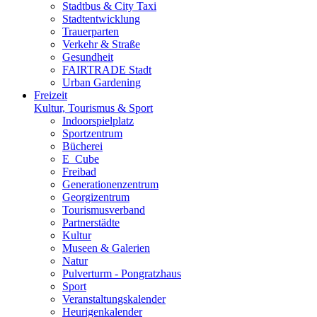
Stadtbus & City Taxi
Stadtentwicklung
Trauerparten
Verkehr & Straße
Gesundheit
FAIRTRADE Stadt
Urban Gardening
Freizeit
Kultur, Tourismus & Sport
Indoorspielplatz
Sportzentrum
Bücherei
E_Cube
Freibad
Generationenzentrum
Georgizentrum
Tourismusverband
Partnerstädte
Kultur
Museen & Galerien
Natur
Pulverturm - Pongratzhaus
Sport
Veranstaltungskalender
Heurigenkalender