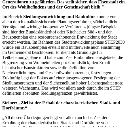
Generationen zu gefährden. Das stellt sicher, dass Eisenstadt ein
Ort des Wohlbefindens und der Gemeinschaft bleib."
Im Bereich
Siedlungsentwicklung und Baukultur
konnte vor
allem durch qualitätssichernde Planungsverfahren, städtebauliche
Verträge und wichtige kooperative Verfahren – jüngste Beispiele
sind hier der Bundesländerhof oder Kirchäcker Süd - und den
Bauzonenplan eine ressourcenschonende Entwicklung der Stadt
erreicht werden. Im Rahmen des Stadtentwicklungsplans STEP2030
wurde ein Bauzonenplan erstellt und mittlerweile auch einstimmig
im Gemeinderat beschlossen. Er dient als Grundlage für
Teilbebauungspläne und hatte zum Ziel Einfamilienhausgebiete, die
Begrenzung von Wohneinheiten pro Grundstück, den Erhalt
historischer Baustrukturen sowie die Definition von
Nachverdichtungs- und Geschoßwohnbauzonen, festzulegen.
Zukünftig liegt der Fokus auf einer ausgewogenen Festlegung der
Siedlungsgrenzen und der Sicherstellung hoher Lebensqualität trotz
weiteren Wachstums. Das wird vor allem auch durch die im STEP
definierten absoluten Siedlungsgrenzen gewährleistet.
Steiner: „Ziel ist der Erhalt der charakteristischen Stadt- und
Dorfräume.“
„All diesen Überlegungen liegt vor allem auch das Ziel der
Erhaltung der charakteristischen Stadt- und Dorfräume von