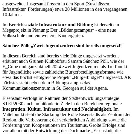
ausgeweitet. Insgesamt flossen in den Sport (Zuschüssen,
Infrastruktur, Förderungen) etwa 20 Millionen in den vergangenen
10 Jahren.
Im Bereich
soziale Infrastruktur und Bildung
ist derzeit ein
Megaprojekt in Planung: Der „Bildungscampus“ - eine neue
Volksschule und ein weiterer Kindergarten.
Sánchez Pöll: „Zwei Jugendzentren sind bereits umgesetzt“
In diesem Bereich sind bereits viele Dinge umgesetzt worden,
erläutert auch Grünen-Klubobfrau Samara Sánchez Pöll, wie der
E_Cube und ganz aktuell 2024 zwei Jugendzentren als Treffpunkt
für Jugendliche sowie zahlreiche Bürgerbeteiligungsformate wie
etwa das höchst erfolgreiche Projekt „Bürgerbudget“ umgesetzt. Als
nächstes steht neben dem Bildungscampus das
Kommunikationszentrum in St. Georgen auf der Agena.
Eisenstadt verfolgt im Rahmen der Stadtentwicklungsstrategie
STEP2030 auch ambitionierte Ziele in den Bereichen regionale
Integration, Kultur, Infrastruktur und Nachhaltigkeit
. Im
Mittelpunkt steht die Stärkung der Rolle Eisenstadts als Zentrum der
Region, die Verbesserung der verkehrlichen Anbindung sowie die
Förderung von Kooperationen im Tourismus. Große Erfolge sind
vor allem mit der Entwicklung der Dachmarke „Eisenstadt, die