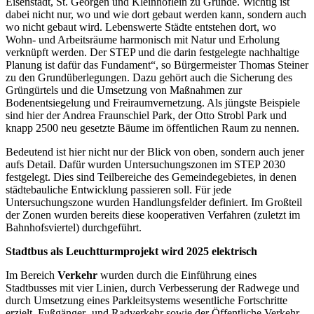
Eisenstadt, St. Georgen und Kleinhöflein zu Grunde. Wichtig ist
dabei nicht nur, wo und wie dort gebaut werden kann, sondern auch
wo nicht gebaut wird. Lebenswerte Städte entstehen dort, wo
Wohn- und Arbeitsräume harmonisch mit Natur und Erholung
verknüpft werden. Der STEP und die darin festgelegte nachhaltige
Planung ist dafür das Fundament“, so Bürgermeister Thomas Steiner
zu den Grundüberlegungen. Dazu gehört auch die Sicherung des
Grüngürtels und die Umsetzung von Maßnahmen zur
Bodenentsiegelung und Freiraumvernetzung. Als jüngste Beispiele
sind hier der Andrea Fraunschiel Park, der Otto Strobl Park und
knapp 2500 neu gesetzte Bäume im öffentlichen Raum zu nennen.
Bedeutend ist hier nicht nur der Blick von oben, sondern auch jener
aufs Detail. Dafür wurden Untersuchungszonen im STEP 2030
festgelegt. Dies sind Teilbereiche des Gemeindegebietes, in denen
städtebauliche Entwicklung passieren soll. Für jede
Untersuchungszone wurden Handlungsfelder definiert. Im Großteil
der Zonen wurden bereits diese kooperativen Verfahren (zuletzt im
Bahnhofsviertel) durchgeführt.
Stadtbus als Leuchtturmprojekt wird 2025 elektrisch
Im Bereich
Verkehr
wurden durch die Einführung eines
Stadtbusses mit vier Linien, durch Verbesserung der Radwege und
durch Umsetzung eines Parkleitsystems wesentliche Fortschritte
erzielt. Fußgänger- und Radverkehr sowie der Öffentliche Verkehr