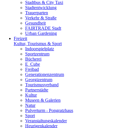
Stadtbus & City Taxi
Stadtentwicklung
Trauerparten
Verkehr & Straße
Gesundheit
FAIRTRADE Stadt
Urban Gardening
Freizeit
Kultur, Tourismus & Sport
Indoorspielplatz
Sportzentrum
Bücherei
E_Cube
Freibad
Generationenzentrum
Georgizentrum
Tourismusverband
Partnerstädte
Kultur
Museen & Galerien
Natur
Pulverturm - Pongratzhaus
Sport
Veranstaltungskalender
Heurigenkalender