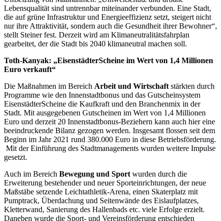
Lebensqualität sind untrennbar miteinander verbunden. Eine Stadt,
die auf grüne Infrastruktur und Energieeffizienz setzt, steigert nicht
nur ihre Attraktivität, sondern auch die Gesundheit ihrer Bewohner“,
stellt Steiner fest. Derzeit wird am Klimaneutralitätsfahrplan
gearbeitet, der die Stadt bis 2040 klimaneutral machen soll.
Toth-Kanyak: „EisenstädterScheine im Wert von 1,4 Millionen
Euro verkauft“
Die Maßnahmen im Bereich
Arbeit und Wirtschaft
stärkten durch
Programme wie den Innenstadtbonus und das Gutscheinsystem
EisenstädterScheine die Kaufkraft und den Branchenmix in der
Stadt. Mit ausgegebenen Gutscheinen im Wert von 1,4 Millionen
Euro und derzeit 20 Innenstadtbonus-Beziehern kann auch hier eine
beeindruckende Bilanz gezogen werden. Insgesamt flossen seit dem
Beginn im Jahr 2021 rund 380.000 Euro in diese Betriebsförderung.
Mit der Einführung des Stadtmanagements wurden weitere Impulse
gesetzt.
Auch im Bereich
Bewegung und Sport
wurden durch die
Erweiterung bestehender und neuer Sporteinrichtungen, der neue
Maßstäbe setzende Leichtathletik-Arena, einen Skaterplatz mit
Pumptrack, Überdachung und Seitenwände des Eislaufplatzes,
Kletterwand, Sanierung des Hallenbads etc. viele Erfolge erzielt.
Daneben wurde die Sport- und Vereinsförderung entschieden