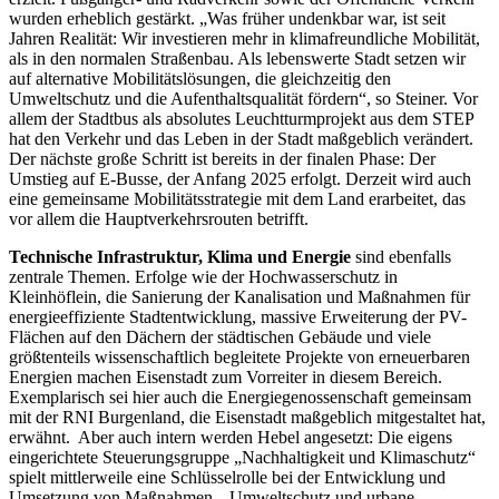
wurden erheblich gestärkt. „Was früher undenkbar war, ist seit
Jahren Realität: Wir investieren mehr in klimafreundliche Mobilität,
als in den normalen Straßenbau. Als lebenswerte Stadt setzen wir
auf alternative Mobilitätslösungen, die gleichzeitig den
Umweltschutz und die Aufenthaltsqualität fördern“, so Steiner. Vor
allem der Stadtbus als absolutes Leuchtturmprojekt aus dem STEP
hat den Verkehr und das Leben in der Stadt maßgeblich verändert.
Der nächste große Schritt ist bereits in der finalen Phase: Der
Umstieg auf E-Busse, der Anfang 2025 erfolgt. Derzeit wird auch
eine gemeinsame Mobilitätsstrategie mit dem Land erarbeitet, das
vor allem die Hauptverkehrsrouten betrifft.
Technische Infrastruktur, Klima und Energie
sind ebenfalls
zentrale Themen. Erfolge wie der Hochwasserschutz in
Kleinhöflein, die Sanierung der Kanalisation und Maßnahmen für
energieeffiziente Stadtentwicklung, massive Erweiterung der PV-
Flächen auf den Dächern der städtischen Gebäude und viele
größtenteils wissenschaftlich begleitete Projekte von erneuerbaren
Energien machen Eisenstadt zum Vorreiter in diesem Bereich.
Exemplarisch sei hier auch die Energiegenossenschaft gemeinsam
mit der RNI Burgenland, die Eisenstadt maßgeblich mitgestaltet hat,
erwähnt. Aber auch intern werden Hebel angesetzt: Die eigens
eingerichtete Steuerungsgruppe „Nachhaltigkeit und Klimaschutz“
spielt mittlerweile eine Schlüsselrolle bei der Entwicklung und
Umsetzung von Maßnahmen. „Umweltschutz und urbane