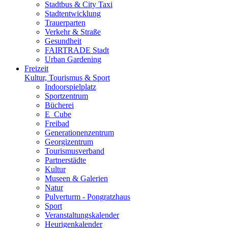
Stadtbus & City Taxi
Stadtentwicklung
Trauerparten
Verkehr & Straße
Gesundheit
FAIRTRADE Stadt
Urban Gardening
Freizeit
Kultur, Tourismus & Sport
Indoorspielplatz
Sportzentrum
Bücherei
E_Cube
Freibad
Generationenzentrum
Georgizentrum
Tourismusverband
Partnerstädte
Kultur
Museen & Galerien
Natur
Pulverturm - Pongratzhaus
Sport
Veranstaltungskalender
Heurigenkalender