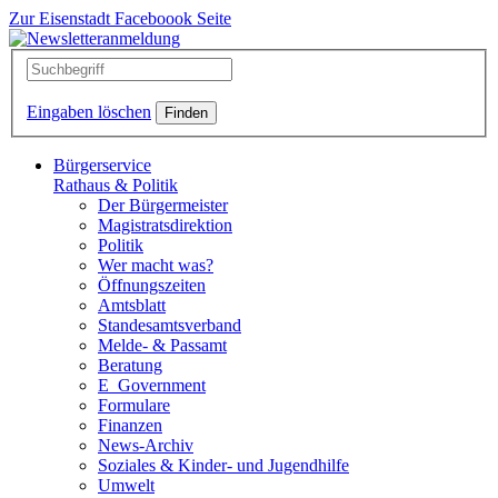
Zur Eisenstadt Faceboook Seite
Eingaben löschen
Bürgerservice
Rathaus & Politik
Der Bürgermeister
Magistratsdirektion
Politik
Wer macht was?
Öffnungszeiten
Amtsblatt
Standesamtsverband
Melde- & Passamt
Beratung
E_Government
Formulare
Finanzen
News-Archiv
Soziales & Kinder- und Jugendhilfe
Umwelt