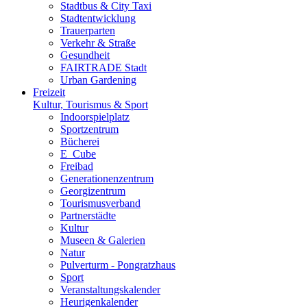
Stadtbus & City Taxi
Stadtentwicklung
Trauerparten
Verkehr & Straße
Gesundheit
FAIRTRADE Stadt
Urban Gardening
Freizeit
Kultur, Tourismus & Sport
Indoorspielplatz
Sportzentrum
Bücherei
E_Cube
Freibad
Generationenzentrum
Georgizentrum
Tourismusverband
Partnerstädte
Kultur
Museen & Galerien
Natur
Pulverturm - Pongratzhaus
Sport
Veranstaltungskalender
Heurigenkalender