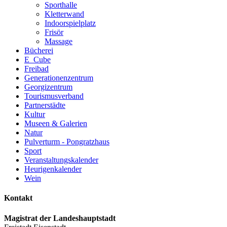
Sporthalle
Kletterwand
Indoorspielplatz
Frisör
Massage
Bücherei
E_Cube
Freibad
Generationenzentrum
Georgizentrum
Tourismusverband
Partnerstädte
Kultur
Museen & Galerien
Natur
Pulverturm - Pongratzhaus
Sport
Veranstaltungskalender
Heurigenkalender
Wein
Kontakt
Magistrat der Landeshauptstadt