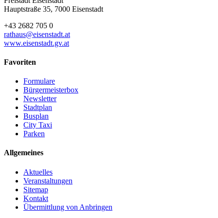
Freistadt Eisenstadt
Hauptstraße 35, 7000 Eisenstadt
+43 2682 705 0
rathaus@eisenstadt.at
www.eisenstadt.gv.at
Favoriten
Formulare
Bürgermeisterbox
Newsletter
Stadtplan
Busplan
City Taxi
Parken
Allgemeines
Aktuelles
Veranstaltungen
Sitemap
Kontakt
Übermittlung von Anbringen