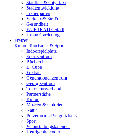
Stadtbus & City Taxi
Stadtentwicklung
Trauerparten
Verkehr & Straße
Gesundheit
FAIRTRADE Stadt
Urban Gardening
Freizeit
Kultur, Tourismus & Sport
Indoorspielplatz
Sportzentrum
Bücherei
E_Cube
Freibad
Generationenzentrum
Georgizentrum
Tourismusverband
Partnerstädte
Kultur
Museen & Galerien
Natur
Pulverturm - Pongratzhaus
Sport
Veranstaltungskalender
Heurigenkalender