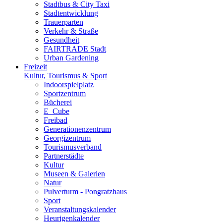
Stadtbus & City Taxi
Stadtentwicklung
Trauerparten
Verkehr & Straße
Gesundheit
FAIRTRADE Stadt
Urban Gardening
Freizeit
Kultur, Tourismus & Sport
Indoorspielplatz
Sportzentrum
Bücherei
E_Cube
Freibad
Generationenzentrum
Georgizentrum
Tourismusverband
Partnerstädte
Kultur
Museen & Galerien
Natur
Pulverturm - Pongratzhaus
Sport
Veranstaltungskalender
Heurigenkalender