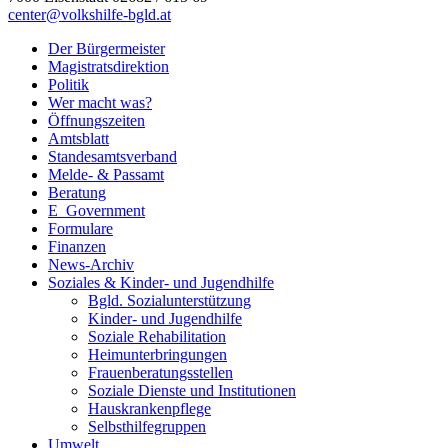
center@volkshilfe-bgld.at
Der Bürgermeister
Magistratsdirektion
Politik
Wer macht was?
Öffnungszeiten
Amtsblatt
Standesamtsverband
Melde- & Passamt
Beratung
E_Government
Formulare
Finanzen
News-Archiv
Soziales & Kinder- und Jugendhilfe
Bgld. Sozialunterstützung
Kinder- und Jugendhilfe
Soziale Rehabilitation
Heimunterbringungen
Frauenberatungsstellen
Soziale Dienste und Institutionen
Hauskrankenpflege
Selbsthilfegruppen
Umwelt