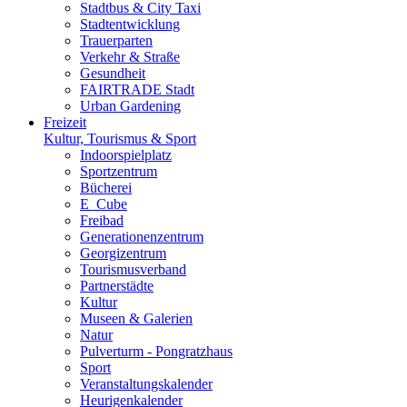
Stadtbus & City Taxi
Stadtentwicklung
Trauerparten
Verkehr & Straße
Gesundheit
FAIRTRADE Stadt
Urban Gardening
Freizeit
Kultur, Tourismus & Sport
Indoorspielplatz
Sportzentrum
Bücherei
E_Cube
Freibad
Generationenzentrum
Georgizentrum
Tourismusverband
Partnerstädte
Kultur
Museen & Galerien
Natur
Pulverturm - Pongratzhaus
Sport
Veranstaltungskalender
Heurigenkalender