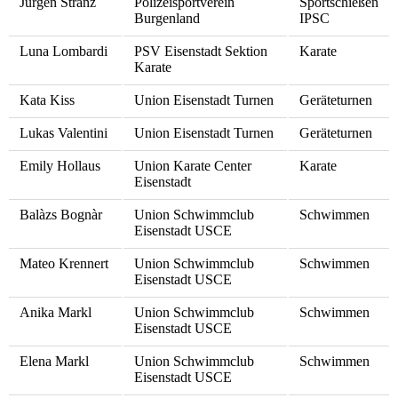
Jürgen Stranz
Polizeisportverein
Sportschießen
Burgenland
IPSC
Luna Lombardi
PSV Eisenstadt Sektion
Karate
Karate
Kata Kiss
Union Eisenstadt Turnen
Geräteturnen
Lukas Valentini
Union Eisenstadt Turnen
Geräteturnen
Emily Hollaus
Union Karate Center
Karate
Eisenstadt
Balàzs Bognàr
Union Schwimmclub
Schwimmen
Eisenstadt USCE
Mateo Krennert
Union Schwimmclub
Schwimmen
Eisenstadt USCE
Anika Markl
Union Schwimmclub
Schwimmen
Eisenstadt USCE
Elena Markl
Union Schwimmclub
Schwimmen
Eisenstadt USCE