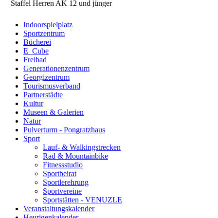
Staffel Herren AK 12 und jünger
Indoorspielplatz
Sportzentrum
Bücherei
E_Cube
Freibad
Generationenzentrum
Georgizentrum
Tourismusverband
Partnerstädte
Kultur
Museen & Galerien
Natur
Pulverturm - Pongratzhaus
Sport
Lauf- & Walkingstrecken
Rad & Mountainbike
Fitnessstudio
Sportbeirat
Sportlerehrung
Sportvereine
Sportstätten - VENUZLE
Veranstaltungskalender
Heurigenkalender