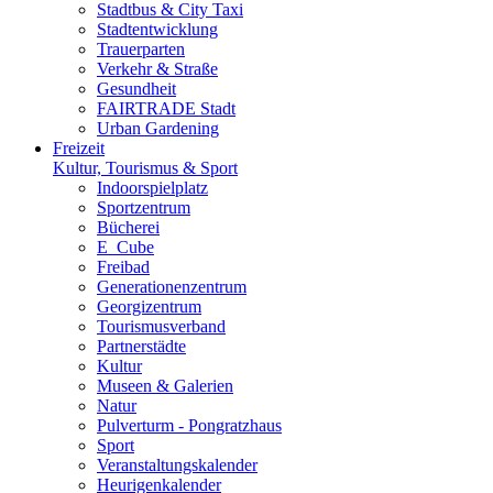
Stadtbus & City Taxi
Stadtentwicklung
Trauerparten
Verkehr & Straße
Gesundheit
FAIRTRADE Stadt
Urban Gardening
Freizeit
Kultur, Tourismus & Sport
Indoorspielplatz
Sportzentrum
Bücherei
E_Cube
Freibad
Generationenzentrum
Georgizentrum
Tourismusverband
Partnerstädte
Kultur
Museen & Galerien
Natur
Pulverturm - Pongratzhaus
Sport
Veranstaltungskalender
Heurigenkalender