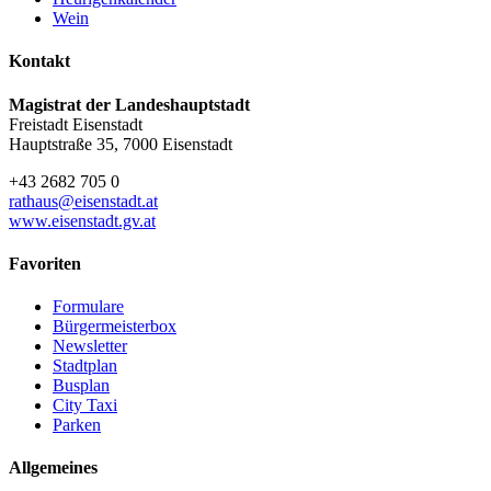
Wein
Kontakt
Magistrat der Landeshauptstadt
Freistadt Eisenstadt
Hauptstraße 35, 7000 Eisenstadt
+43 2682 705 0
rathaus@eisenstadt.at
www.eisenstadt.gv.at
Favoriten
Formulare
Bürgermeisterbox
Newsletter
Stadtplan
Busplan
City Taxi
Parken
Allgemeines