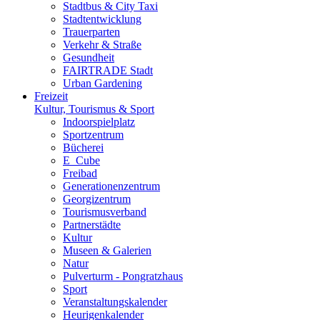
Stadtbus & City Taxi
Stadtentwicklung
Trauerparten
Verkehr & Straße
Gesundheit
FAIRTRADE Stadt
Urban Gardening
Freizeit
Kultur, Tourismus & Sport
Indoorspielplatz
Sportzentrum
Bücherei
E_Cube
Freibad
Generationenzentrum
Georgizentrum
Tourismusverband
Partnerstädte
Kultur
Museen & Galerien
Natur
Pulverturm - Pongratzhaus
Sport
Veranstaltungskalender
Heurigenkalender