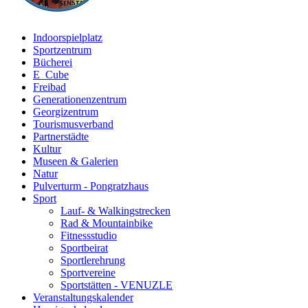
Indoorspielplatz
Sportzentrum
Bücherei
E_Cube
Freibad
Generationenzentrum
Georgizentrum
Tourismusverband
Partnerstädte
Kultur
Museen & Galerien
Natur
Pulverturm - Pongratzhaus
Sport
Lauf- & Walkingstrecken
Rad & Mountainbike
Fitnessstudio
Sportbeirat
Sportlerehrung
Sportvereine
Sportstätten - VENUZLE
Veranstaltungskalender