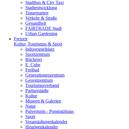
Stadtbus & City Taxi
Stadtentwicklung
Trauerparten
Verkehr & Straße
Gesundheit
FAIRTRADE Stadt
Urban Gardening
Freizeit
Kultur, Tourismus & Sport
Indoorspielplatz
Sportzentrum
Bücherei
E_Cube
Freibad
Generationenzentrum
Georgizentrum
Tourismusverband
Partnerstädte
Kultur
Museen & Galerien
Natur
Pulverturm - Pongratzhaus
Sport
Veranstaltungskalender
Heurigenkalender