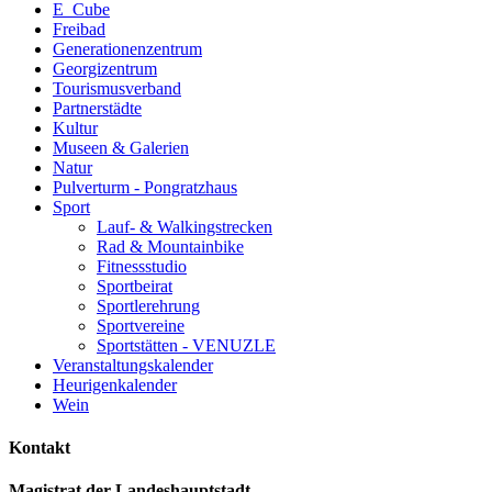
E_Cube
Freibad
Generationenzentrum
Georgizentrum
Tourismusverband
Partnerstädte
Kultur
Museen & Galerien
Natur
Pulverturm - Pongratzhaus
Sport
Lauf- & Walkingstrecken
Rad & Mountainbike
Fitnessstudio
Sportbeirat
Sportlerehrung
Sportvereine
Sportstätten - VENUZLE
Veranstaltungskalender
Heurigenkalender
Wein
Kontakt
Magistrat der Landeshauptstadt