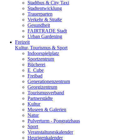
Stadtbus & City Taxi
Stadtentwicklung
Trauerparten
Verkehr & Straße
Gesundheit
FAIRTRADE Stadt
Urban Gardening
Freizeit
Kultur, Tourismus & Sport
Indoorspielplatz
Sportzentrum
Bücherei
E_Cube
Freibad
Generationenzentrum
Georgizentrum
Tourismusverband
Partnerstädte
Kultur
Museen & Galerien
Natur
Pulverturm - Pongratzhaus
Sport
Veranstaltungskalender
Heurigenkalender