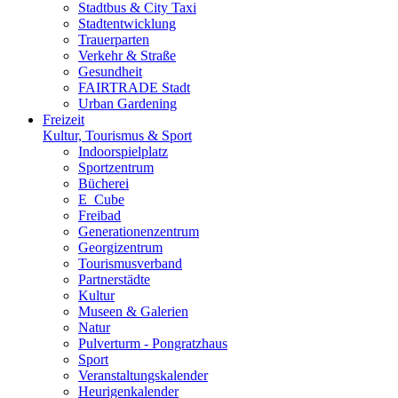
Stadtbus & City Taxi
Stadtentwicklung
Trauerparten
Verkehr & Straße
Gesundheit
FAIRTRADE Stadt
Urban Gardening
Freizeit
Kultur, Tourismus & Sport
Indoorspielplatz
Sportzentrum
Bücherei
E_Cube
Freibad
Generationenzentrum
Georgizentrum
Tourismusverband
Partnerstädte
Kultur
Museen & Galerien
Natur
Pulverturm - Pongratzhaus
Sport
Veranstaltungskalender
Heurigenkalender