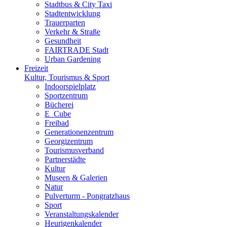
Stadtbus & City Taxi
Stadtentwicklung
Trauerparten
Verkehr & Straße
Gesundheit
FAIRTRADE Stadt
Urban Gardening
Freizeit
Kultur, Tourismus & Sport
Indoorspielplatz
Sportzentrum
Bücherei
E_Cube
Freibad
Generationenzentrum
Georgizentrum
Tourismusverband
Partnerstädte
Kultur
Museen & Galerien
Natur
Pulverturm - Pongratzhaus
Sport
Veranstaltungskalender
Heurigenkalender