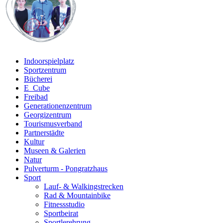
Indoorspielplatz
Sportzentrum
Bücherei
E_Cube
Freibad
Generationenzentrum
Georgizentrum
Tourismusverband
Partnerstädte
Kultur
Museen & Galerien
Natur
Pulverturm - Pongratzhaus
Sport
Lauf- & Walkingstrecken
Rad & Mountainbike
Fitnessstudio
Sportbeirat
Sportlerehrung