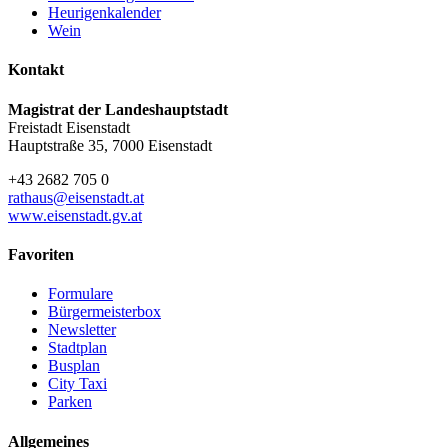
Heurigenkalender
Wein
Kontakt
Magistrat der Landeshauptstadt
Freistadt Eisenstadt
Hauptstraße 35, 7000 Eisenstadt
+43 2682 705 0
rathaus@eisenstadt.at
www.eisenstadt.gv.at
Favoriten
Formulare
Bürgermeisterbox
Newsletter
Stadtplan
Busplan
City Taxi
Parken
Allgemeines