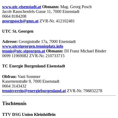
www.utc-eisenstadt.at
Obmann:
Mag. Georg Posch
Jacob Rauschenfels Gasse 11, 7000 Eisenstadt
0664 8184208
georgposch@gmx.at
ZVR-Nr. 412102481
UTC St. Georgen
Adresse:
Georgistraße 17a, 7000 Eisenstadt
www.utcstgeorgen.tennisplatz.info
tennis@utc-stgeorgen.at
Obmann:
DI Franz Michael Binder
0699 11969082 ZVR-Nr. 210733715
TC Energie Burgenland Eisenstadt
Obfrau:
Vani Sommer
Kasernenstraße 9, 7000 Eisenstadt
0664 3143432
tennisverein@energieburgenland.at
ZVR-Nr. 798832278
Tischtennis
TTV DSG Union Kleinhöflein