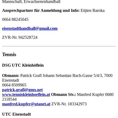
Mannschaft, Erwachsenenhandball
Ansprechpartner für Anmeldung und Info:
Etijien Baroka
0664 88245045
eisenstadthandball@gmail.com
ZVR-Nr. 942528724
Tennis
DSG UTC Kleinhöflein
Obmann:
Patrick Grafl Johann Sebastian Bach-Gasse 5/4/3, 7000
Eisenstadt
0664 8509965
patrick.grafl@gmx.net
www.tenniskleinhoeflein.at
Obmann Stv.:
Manfred Kupfer 0680
2118544
manfred.kupfer@utanet.at
ZVR-Nr. 183342973
UTC Eisenstadt