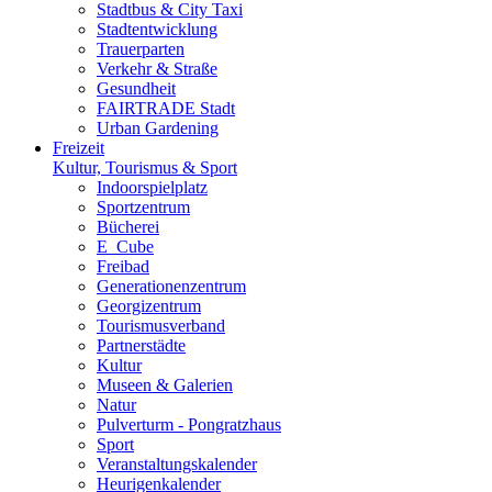
Stadtbus & City Taxi
Stadtentwicklung
Trauerparten
Verkehr & Straße
Gesundheit
FAIRTRADE Stadt
Urban Gardening
Freizeit
Kultur, Tourismus & Sport
Indoorspielplatz
Sportzentrum
Bücherei
E_Cube
Freibad
Generationenzentrum
Georgizentrum
Tourismusverband
Partnerstädte
Kultur
Museen & Galerien
Natur
Pulverturm - Pongratzhaus
Sport
Veranstaltungskalender
Heurigenkalender