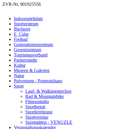
ZVR-Nr. 901925556
Indoorspielplatz
Sportzentrum
Bücherei
E_Cube
Freibad
Generationenzentrum
Georgizentrum
Tourismusverband
Partnerstädte
Kultur
Museen & Galerien
Natur
Pulverturm - Pongratzhaus
Sport
Lauf- & Walkingstrecken
Rad & Mountainbike
Fitnessstudio
Sportbeirat
Sportlerehrung
Sportvereine
Sportstätten - VENUZLE
Veranstaltungskalender