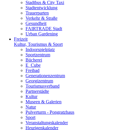
Stadtbus & City Taxi
Stadtentwicklung
Trauerparten
Verkehr & Straße
Gesundheit
FAIRTRADE Stadt
Urban Gardening
Freizeit
Kultur, Tourismus & Sport
Indoorspielplatz
Sportzentrum
Bücherei
E_Cube
Freibad
Generationenzentrum
Georgizentrum
Tourismusverband
Partnerstädte
Kultur
Museen & Galerien
Natur
Pulverturm - Pongratzhaus
Sport
Veranstaltungskalender
Heurigenkalender