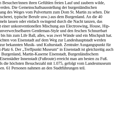
en Besucher/innen ihren Gefühlen freien Lauf und zaubern wilde,
erden. Die Gemeinschaftsausstellung der burgenländischen
ntlang des Weges vom Pulverturm zum Dom St. Martin zu sehen. Die
Fischerei, typische Berufe usw.) aus dem Burgenland. An die 40
meln lassen oder einfach swingend durch die Nacht tanzen, das
Mit einer unkonventionellen Mischung aus Electroswing, House, Hip-
en unverwechselbaren Gentleman-Style und den feschen Schnurrbart
bis hin zum Life Ball, alles, was zwei Wände und ein Mischpult hat.
chten von Eisenstadt auf dem Weg zur Landeshauptstadt werden
s zur bekannten Musik- und Kulturstadt. Zentraler Ausgangspunkt für
latz 6. Der „Treffpunkt Museum“ in Eisenstadt ist gleichzeitig auch
rie Burgenland, Martin-Kaserne Eisenstadt, Burgenländischem
isenstädter Innenstadt (Fußroute) erreicht man am besten zu Fuß.
als die höchsten Besuchezahl mit 1.075, gefolgt vom Landesmuseum
en. 61 Personen nahmen an den Stadtführungen teil.