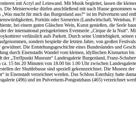
tieren mit Acryl auf Leinwand. Mit Musik begleitet, lassen die klein
en. Die Meisterwerke dürfen anschließend mit nach Hause genommen w
a „Was macht für mich das Burgenland aus?“ ist im Pulverturm und e
Sehenswürdigkeiten, Porträts oder Szenerien (Landwirtschaft, Weinbau, 
biente, bei einem guten Gläschen Wein, Kunst genießen, die Seele bau
der der international preisgekrönten Eventserie „Cirque de la Nuit“. 
ykottierer verlässlich aufs Parkett. Durch seine Umtriebigkeit, sein
ufgenommen, sondern bespielte die letzten Jahre, von großen Festivals 
gewidmet. Die Entstehungsgeschichte eines Bundeslandes und Geschi
eidung durch Eisenstadts Wandel vom kleinen, idyllischen Kismarton bi
 der „Treffpunkt Museum“ Landesgalerie Burgenland, Franz-Schubert-P
von ca. 15 bis 20 Minuten von 18.00 bis 1.00 Uhr zwischen Landesgale
llen der Shuttlebusse sind speziell gekennzeichnet. Die Museen der E
 in Eisenstadt verzeichnet werden. Das Schloss Esterházy hatte dam
galerie (496) und im Pulverturm-Pongratzhaus (465) verzeichnet werd