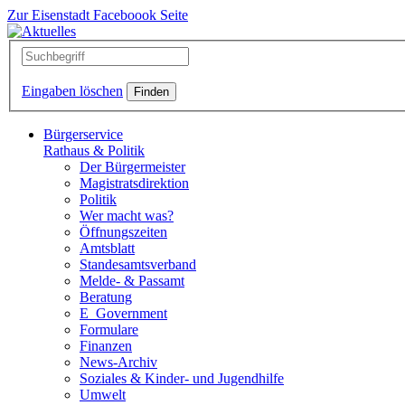
Zur Eisenstadt Faceboook Seite
Eingaben löschen
Bürgerservice
Rathaus & Politik
Der Bürgermeister
Magistratsdirektion
Politik
Wer macht was?
Öffnungszeiten
Amtsblatt
Standesamtsverband
Melde- & Passamt
Beratung
E_Government
Formulare
Finanzen
News-Archiv
Soziales & Kinder- und Jugendhilfe
Umwelt