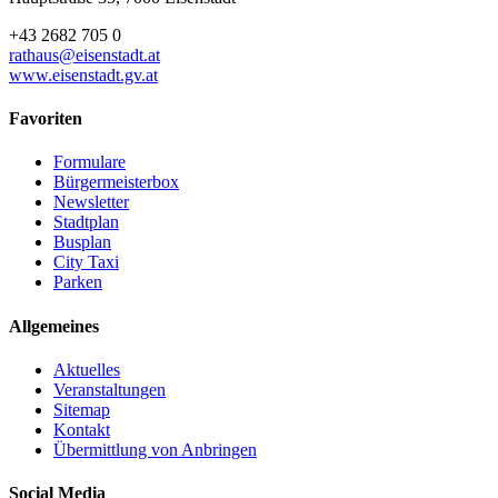
+43 2682 705 0
rathaus@eisenstadt.at
www.eisenstadt.gv.at
Favoriten
Formulare
Bürgermeisterbox
Newsletter
Stadtplan
Busplan
City Taxi
Parken
Allgemeines
Aktuelles
Veranstaltungen
Sitemap
Kontakt
Übermittlung von Anbringen
Social Media