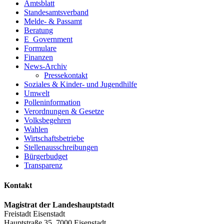
Amtsblatt
Standesamtsverband
Melde- & Passamt
Beratung
E_Government
Formulare
Finanzen
News-Archiv
Pressekontakt
Soziales & Kinder- und Jugendhilfe
Umwelt
Polleninformation
Verordnungen & Gesetze
Volksbegehren
Wahlen
Wirtschaftsbetriebe
Stellenausschreibungen
Bürgerbudget
Transparenz
Kontakt
Magistrat der Landeshauptstadt
Freistadt Eisenstadt
Hauptstraße 35, 7000 Eisenstadt