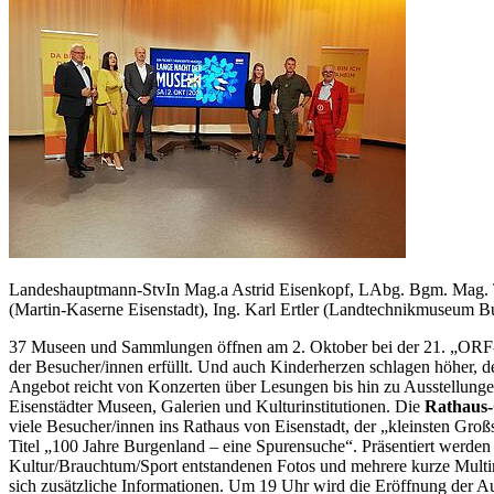
Landeshauptmann-StvIn Mag.a Astrid Eisenkopf, LAbg. Bgm. Mag. 
(Martin-Kaserne Eisenstadt), Ing. Karl Ertler (Landtechnikmuseum B
37 Museen und Sammlungen öffnen am 2. Oktober bei der 21. „ORF-
der Besucher/innen erfüllt. Und auch Kinderherzen schlagen höher, de
Angebot reicht von Konzerten über Lesungen bis hin zu Ausstellunge
Eisenstädter Museen, Galerien und Kulturinstitutionen. Die
Rathaus-
viele Besucher/innen ins Rathaus von Eisenstadt, der „kleinsten Groß
Titel „100 Jahre Burgenland – eine Spurensuche“. Präsentiert werde
Kultur/Brauchtum/Sport entstandenen Fotos und mehrere kurze Multi
sich zusätzliche Informationen. Um 19 Uhr wird die Eröffnung der Au