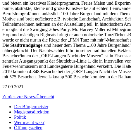
und bieten ein kreatives Kinderprogramm. Freies Malen und Experimen
bunte, abstrakte, kleine und große Kunstwerke auf echten Leinwänd
Berufsfotograf/innen anlässlich 100 Jahre Burgenland mit dem Them
Motive sind breit gefächert: z.B. typische Landschaft, Architektur, 
Teilnehmer/innen nehmen an der Ausstellung teil. In historischem Am
ermöglicht die Swinging-20ies-Party. Mr. Harvey Miller ist Mitbegrün
Hop und mächtigen Bigbeats bringt er auch notorische Tanzflächen-Bo
wurde er nicht nur in die Riege der „FM4 Tanz mit mir“-Mannschaft a
Die
Stadtrundgänge
sind heuer dem Thema „100 Jahre Burgenland“ 
nähergebracht. Der Nachtwächter führt in seiner traditionellen Bekl
Besucher/innen der „ORF-Langen Nacht der Museen“ ist in Eisenstadt
zentraler Ausgangspunkt der Shuttlebus-Linie 1, die in Intervallen 
Feuerwehrmuseum und Landesgalerie Burgenland verkehrt. Die Halteste
2019 konnten 4.848 Besuche bei der „ORF Langen Nacht der Museen“
mit 575 Besuchen. Jeweils knapp 500 Besuche konnten in der Rathaus
27.09.2021
Zurück zur News-Übersicht
Der Bürgermeister
Magistratsdirektion
Politik
Wer macht was?
Öffnungszeiten