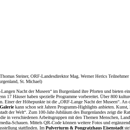
Thomas Steiner, ORF-Landesdirektor Mag. Werner Herics Teilnehme
urgenland, St. Michael)
Langen Nacht der Museen“ im Burgenland ihre Pforten und bieten ei
nn 17 Häuser haben spezielle Programme vorbereitet. Über 800 kulturell
n. Einer der Höhepunkte ist die „ORF-Lange Nacht der Museen“. An die
Galerie
kann schon seit Jahren Programm-Highlights anbieten. Kunst, 
stadt der Welt“. Zum 100-Jahr-Jubiläum des Burgenlandes zeigt die Rat
n die in verschiedenen Arbeitsgruppen mit den Themen Menschen, Lands
media-Schauen. Mittels QR-Code können weitere Fotos und ergänzende
sstellung stattfinden. Im
Pulverturm & Pongratzhaus Eisenstadt
ste