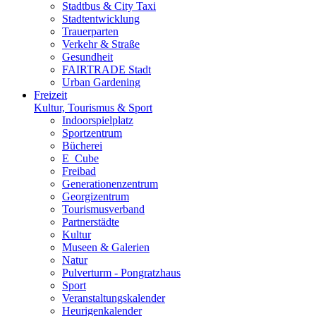
Stadtbus & City Taxi
Stadtentwicklung
Trauerparten
Verkehr & Straße
Gesundheit
FAIRTRADE Stadt
Urban Gardening
Freizeit
Kultur, Tourismus & Sport
Indoorspielplatz
Sportzentrum
Bücherei
E_Cube
Freibad
Generationenzentrum
Georgizentrum
Tourismusverband
Partnerstädte
Kultur
Museen & Galerien
Natur
Pulverturm - Pongratzhaus
Sport
Veranstaltungskalender
Heurigenkalender