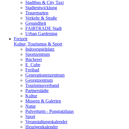
Stadtbus & City Taxi
Stadtentwicklung
Trauerparten
Verkehr & Straße
Gesundheit
FAIRTRADE Stadt
Urban Gardening
Freizeit
Kultur, Tourismus & Sport
Indoorspielplatz
Sportzentrum
Bücherei
E_Cube
Freibad
Generationenzentrum
Georgizentrum
Tourismusverband
Partnerstädte
Kultur
Museen & Galerien
Natur
Pulverturm - Pongratzhaus
Sport
Veranstaltungskalender
Heurigenkalender