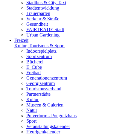
Stadtbus & City Taxi
Stadtentwicklung
Trauerparten
Verkehr & Straße
Gesundheit
FAIRTRADE Stadt
Urban Gardening
Freizeit
Kultur, Tourismus & Sport
Indoorspielplatz
Sportzentrum
Bücherei
E_Cube
Freibad
Generationenzentrum
Georgizentrum
Tourismusverband
Partnerstädte
Kultur
Museen & Galerien
Natur
Pulverturm - Pongratzhaus
Sport
Veranstaltungskalender
Heurigenkalender