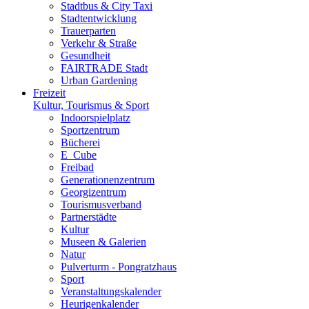
Stadtbus & City Taxi
Stadtentwicklung
Trauerparten
Verkehr & Straße
Gesundheit
FAIRTRADE Stadt
Urban Gardening
Freizeit
Kultur, Tourismus & Sport
Indoorspielplatz
Sportzentrum
Bücherei
E_Cube
Freibad
Generationenzentrum
Georgizentrum
Tourismusverband
Partnerstädte
Kultur
Museen & Galerien
Natur
Pulverturm - Pongratzhaus
Sport
Veranstaltungskalender
Heurigenkalender