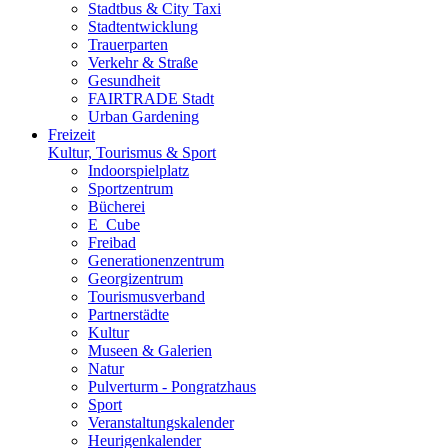
Stadtbus & City Taxi
Stadtentwicklung
Trauerparten
Verkehr & Straße
Gesundheit
FAIRTRADE Stadt
Urban Gardening
Freizeit
Kultur, Tourismus & Sport
Indoorspielplatz
Sportzentrum
Bücherei
E_Cube
Freibad
Generationenzentrum
Georgizentrum
Tourismusverband
Partnerstädte
Kultur
Museen & Galerien
Natur
Pulverturm - Pongratzhaus
Sport
Veranstaltungskalender
Heurigenkalender