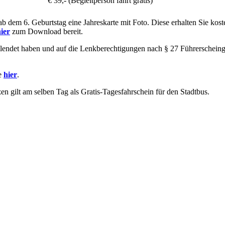
€ 39,- (Begleitperson fährt gratis)
ab dem 6. Geburtstag eine Jahreskarte mit Foto. Diese erhalten Sie kost
ier
zum Download bereit.
lendet haben und auf die Lenkberechtigungen nach § 27 Führerscheinges
ie
hier
.
zen gilt am selben Tag als Gratis-Tagesfahrschein für den Stadtbus.