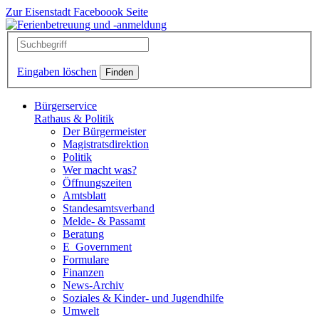
Zur Eisenstadt Faceboook Seite
Eingaben löschen
Bürgerservice
Rathaus & Politik
Der Bürgermeister
Magistratsdirektion
Politik
Wer macht was?
Öffnungszeiten
Amtsblatt
Standesamtsverband
Melde- & Passamt
Beratung
E_Government
Formulare
Finanzen
News-Archiv
Soziales & Kinder- und Jugendhilfe
Umwelt