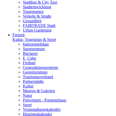
Stadtbus & City Taxi
Stadtentwicklung
Trauerparten
Verkehr & Straße
Gesundheit
FAIRTRADE Stadt
Urban Gardening
Freizeit
Kultur, Tourismus & Sport
Indoorspielplatz
Sportzentrum
Bücherei
E_Cube
Freibad
Generationenzentrum
Georgizentrum
Tourismusverband
Partnerstädte
Kultur
Museen & Galerien
Natur
Pulverturm - Pongratzhaus
Sport
Veranstaltungskalender
Heurigenkalender