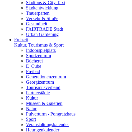
Stadtbus & City Taxi
Stadtentwicklung
Trauerparten
Verkehr & Straße
Gesundheit
FAIRTRADE Stadt
Urban Gardening
Freizeit
Kultur, Tourismus & Sport
Indoorspielplatz
Sportzentrum
Bücherei
E_Cube
Freibad
Generationenzentrum
Georgizentrum
Tourismusverband
Partnerstädte
Kultur
Museen & Galerien
Natur
Pulverturm - Pongratzhaus
Sport
Veranstaltungskalender
Heurigenkalender